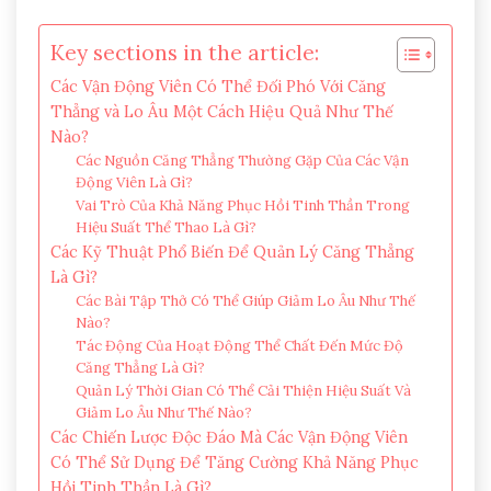
Key sections in the article:
Các Vận Động Viên Có Thể Đối Phó Với Căng
Thẳng và Lo Âu Một Cách Hiệu Quả Như Thế
Nào?
Các Nguồn Căng Thẳng Thường Gặp Của Các Vận
Động Viên Là Gì?
Vai Trò Của Khả Năng Phục Hồi Tinh Thần Trong
Hiệu Suất Thể Thao Là Gì?
Các Kỹ Thuật Phổ Biến Để Quản Lý Căng Thẳng
Là Gì?
Các Bài Tập Thở Có Thể Giúp Giảm Lo Âu Như Thế
Nào?
Tác Động Của Hoạt Động Thể Chất Đến Mức Độ
Căng Thẳng Là Gì?
Quản Lý Thời Gian Có Thể Cải Thiện Hiệu Suất Và
Giảm Lo Âu Như Thế Nào?
Các Chiến Lược Độc Đáo Mà Các Vận Động Viên
Có Thể Sử Dụng Để Tăng Cường Khả Năng Phục
Hồi Tinh Thần Là Gì?