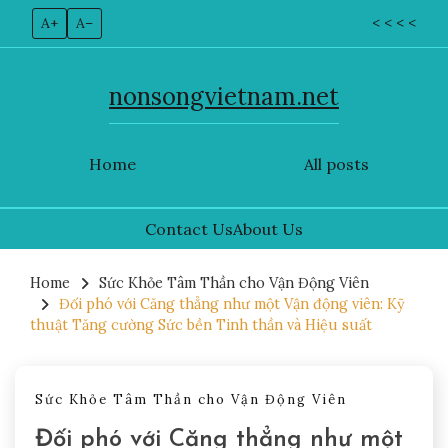
A+
A–
< < < <
nonsongvietnam.net
Home
All posts
Contact Us
About Us
Skip
to
Home
Sức Khỏe Tâm Thần cho Vận Động Viên
Đối phó với Căng thẳng như một Vận động viên: Kỹ
content
thuật Tăng cường Sức bền Tinh thần và Hiệu suất
Sức Khỏe Tâm Thần cho Vận Động Viên
Đối phó với Căng thẳng như một