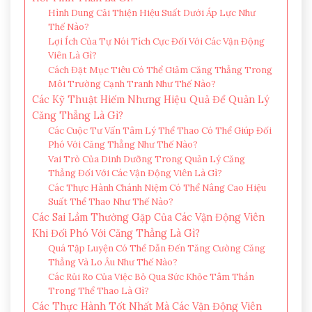
Hình Dung Cải Thiện Hiệu Suất Dưới Áp Lực Như
Thế Nào?
Lợi Ích Của Tự Nói Tích Cực Đối Với Các Vận Động
Viên Là Gì?
Cách Đặt Mục Tiêu Có Thể Giảm Căng Thẳng Trong
Môi Trường Cạnh Tranh Như Thế Nào?
Các Kỹ Thuật Hiếm Nhưng Hiệu Quả Để Quản Lý
Căng Thẳng Là Gì?
Các Cuộc Tư Vấn Tâm Lý Thể Thao Có Thể Giúp Đối
Phó Với Căng Thẳng Như Thế Nào?
Vai Trò Của Dinh Dưỡng Trong Quản Lý Căng
Thẳng Đối Với Các Vận Động Viên Là Gì?
Các Thực Hành Chánh Niệm Có Thể Nâng Cao Hiệu
Suất Thể Thao Như Thế Nào?
Các Sai Lầm Thường Gặp Của Các Vận Động Viên
Khi Đối Phó Với Căng Thẳng Là Gì?
Quá Tập Luyện Có Thể Dẫn Đến Tăng Cường Căng
Thẳng Và Lo Âu Như Thế Nào?
Các Rủi Ro Của Việc Bỏ Qua Sức Khỏe Tâm Thần
Trong Thể Thao Là Gì?
Các Thực Hành Tốt Nhất Mà Các Vận Động Viên