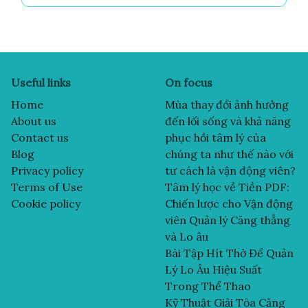
Useful links
On focus
Home
Mùa thay đổi ảnh hưởng
About us
đến lối sống và khả năng
Contact us
phục hồi tâm lý của
Blog
chúng ta như thế nào với
Privacy policy
tư cách là vận động viên?
Terms of Use
Tâm lý học về Tiền PDF:
Cookie policy
Chiến lược cho Vận động
viên Quản lý Căng thẳng
và Lo âu
Bài Tập Hít Thở Để Quản
Lý Lo Âu Hiệu Suất
Trong Thể Thao
Kỹ Thuật Giải Tỏa Căng