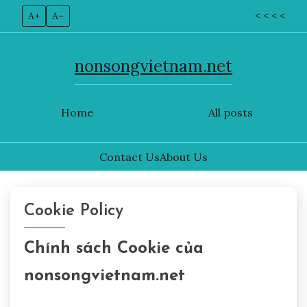
A+
A–
< < < <
nonsongvietnam.net
Home
All posts
Contact Us
About Us
Skip
to
Cookie Policy
content
Chính sách Cookie của
nonsongvietnam.net