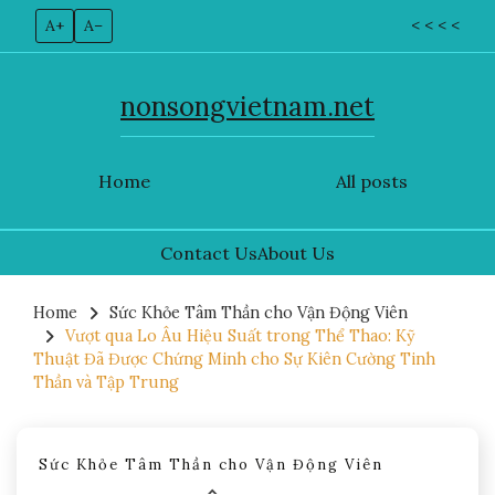
A+
A–
< < < <
nonsongvietnam.net
Home
All posts
Contact Us
About Us
Skip
to
Home
Sức Khỏe Tâm Thần cho Vận Động Viên
Vượt qua Lo Âu Hiệu Suất trong Thể Thao: Kỹ
content
Thuật Đã Được Chứng Minh cho Sự Kiên Cường Tinh
Thần và Tập Trung
Sức Khỏe Tâm Thần cho Vận Động Viên