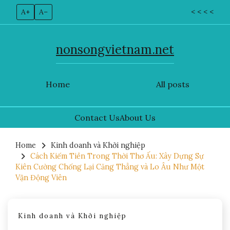
A+
A–
< < < <
nonsongvietnam.net
Home
All posts
Contact Us
About Us
Skip
to
Home
Kinh doanh và Khởi nghiệp
Cách Kiếm Tiền Trong Thời Thơ Ấu: Xây Dựng Sự
content
Kiên Cường Chống Lại Căng Thẳng và Lo Âu Như Một
Vận Động Viên
Kinh doanh và Khởi nghiệp