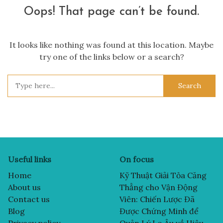
Oops! That page can’t be found.
It looks like nothing was found at this location. Maybe
try one of the links below or a search?
Search
for:
Useful links
On focus
Home
Kỹ Thuật Giải Tỏa Căng
About us
Thẳng cho Vận Động
Contact us
Viên: Chiến Lược Đã
Blog
Được Chứng Minh để
Privacy policy
Quản Lý Lo Âu về Hiệu