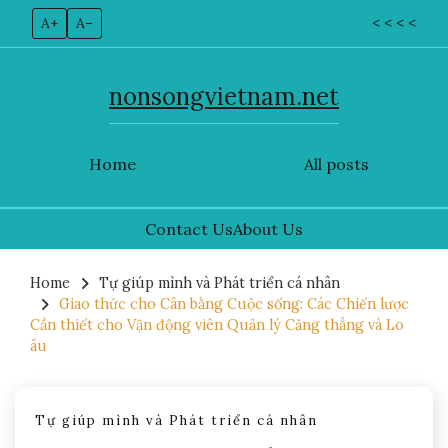
A+
A–
< < < <
nonsongvietnam.net
Home
All posts
Contact Us
About Us
Skip
to
Home
Tự giúp mình và Phát triển cá nhân
Giao thức cho Cân bằng Cuộc sống: Các Chiến lược
content
Cần thiết cho Vận động viên Quản lý Căng thẳng và Lo
âu
Tự giúp mình và Phát triển cá nhân