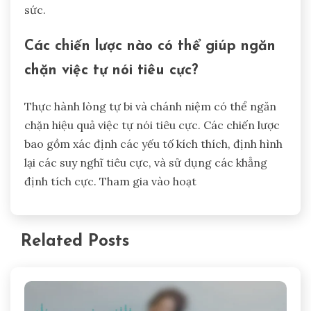
thúc đẩy sự kiên cường và tập trung. Thiết lập các
giá trị rõ ràng giúp các vận động viên quản lý
căng thẳng và lo âu một cách hiệu quả. Tự phản
ánh thường xuyên và duy trì một lối sống cân
bằng là rất quan trọng. Kết hợp các phương pháp
chánh niệm có thể nâng cao sự rõ ràng về tinh
thần và sự ổn định cảm xúc, giảm nguy cơ kiệt
sức.
Các chiến lược nào có thể giúp ngăn
chặn việc tự nói tiêu cực?
Thực hành lòng tự bi và chánh niệm có thể ngăn
chặn hiệu quả việc tự nói tiêu cực. Các chiến lược
bao gồm xác định các yếu tố kích thích, định hình
lại các suy nghĩ tiêu cực, và sử dụng các khẳng
định tích cực. Tham gia vào hoạt