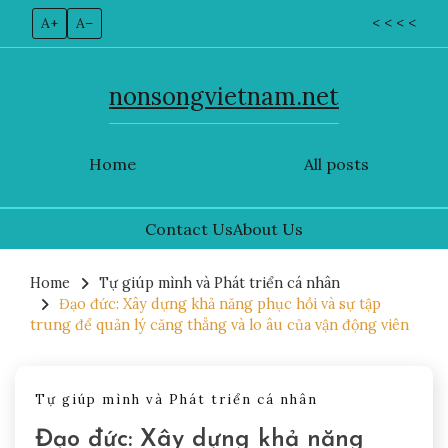
A+
A–
< < < <
nonsongvietnam.net
Home
All posts
Contact Us
About Us
Skip
to
Home
Tự giúp mình và Phát triển cá nhân
Đạo đức: Xây dựng khả năng phục hồi và sự tập
content
trung để quản lý căng thẳng và lo âu của vận động viên
Tự giúp mình và Phát triển cá nhân
Đạo đức: Xây dựng khả năng