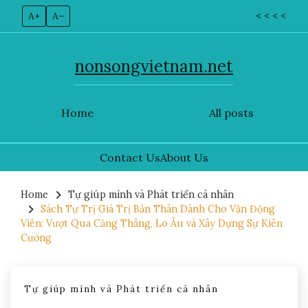
A+
A–
< < < <
nonsongvietnam.net
Home
All posts
Contact Us
About Us
Skip
to
Home
Tự giúp mình và Phát triển cá nhân
Sách Tự Trị Giá Trị Bản Thân Dành Cho Vận Động
content
Viên: Vượt Qua Căng Thẳng, Lo Âu và Xây Dựng Sự Kiên
Cường
Tự giúp mình và Phát triển cá nhân